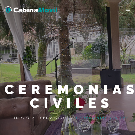
CEREMONIA
CIVILES
INICIO
/
SERVICIOS
/
CEREMONIAS CIVILES